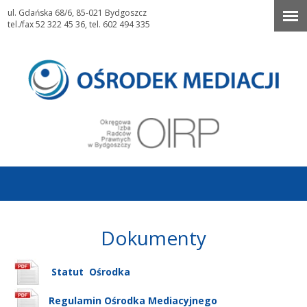
ul. Gdańska 68/6, 85-021 Bydgoszcz
tel./fax 52 322 45 36, tel. 602 494 335
Dokumenty
Statut Ośrodka
Regulamin Ośrodka Mediacyjnego