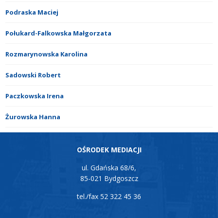
Podraska Maciej
Połukard-Falkowska Małgorzata
Rozmarynowska Karolina
Sadowski Robert
Paczkowska Irena
Żurowska Hanna
OŚRODEK MEDIACJI
ul. Gdańska 68/6,
85-021 Bydgoszcz
tel./fax 52 322 45 36