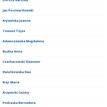
Dorota Garstka
Jan Poczwardowski
Krywalska Joanna
Tomasz Tojza
Adamczewska Magdalena
Budna Anna
Czacharowski Sławomir
Kwiatkowska Ewa
Kręc Maria
Krzywicki Cezary
Podraska Bernadeta