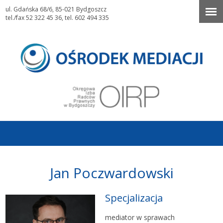
ul. Gdańska 68/6, 85-021 Bydgoszcz
tel./fax 52 322 45 36, tel. 602 494 335
Jan Poczwardowski
Specjalizacja
mediator w sprawach